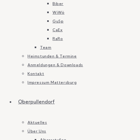
Biber
WiWö
GuSp
CaEx
RaRo
Team
Heimstunden & Termine
Anmeldungen & Downloads
Kontakt
Impressum Mattersburg
Oberpullendorf
Aktuelles
Über Uns
Altersstufen