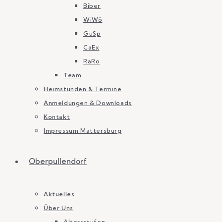
Biber
WiWö
GuSp
CaEx
RaRo
Team
Heimstunden & Termine
Anmeldungen & Downloads
Kontakt
Impressum Mattersburg
Oberpullendorf
Aktuelles
Über Uns
Altersstufen